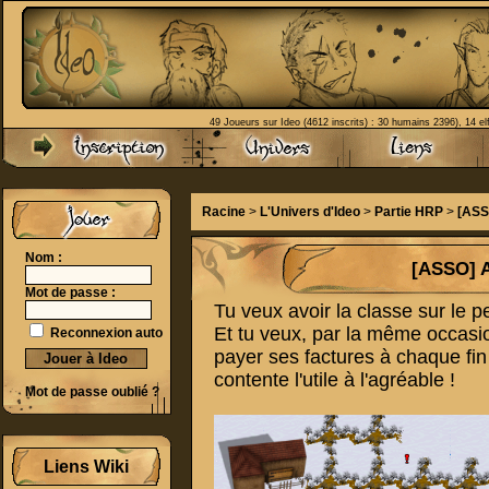
49 Joueurs sur Ideo (4612 inscrits) : 30 humains 2396), 14 el
Racine
>
L'Univers d'Ideo
>
Partie HRP
>
[ASS
Nom :
[ASSO] A
Mot de passe :
Tu veux avoir la classe sur le p
Et tu veux, par la même occasio
Reconnexion auto
payer ses factures à chaque fin 
contente l'utile à l'agréable !
Mot de passe oublié ?
Liens Wiki