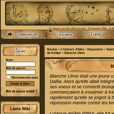
52 Joueurs sur Ideo (4612 inscrits) : 33 humains 2396), 14 el
Racine
>
L'Univers d'Ideo
>
Royaumes
>
Sain
de Keldar
>
Blanche Ulme
Nom :
B
Mot de passe :
Blanche Ulme était une jeune c
Reconnexion auto
Dallia. Alors qu'elle allait inté
ses voeux et se convertit brusq
Mot de passe oublié ?
commençaient à essaimer à trave
rapidement qu'elle se joignit à I
répression menée contre les ke
Liens Wiki
Lorsque apôtre d'Ithor, elle fut