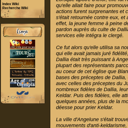
Index Wiki
qu'elle allait faire pour promou
Recherche Wiki
actions furent surprenantes et c
s'était retournée contre eux, et a
effet, la jeune femme à peine de
pardon auprès du culte de Dalli
services elle intégra le clergé.
Ce fut alors qu'elle utilisa sa no
qui elle avait jamais juré fidélit
Dallia était très puissant à Ang
plupart des représentants parcou
au coeur de cet église que Blan
bases des préceptes de Dallia, e
avec celles des préceptes du Jus
nombreux fidèles de Dallia, leu
Keldar. Puis des fidèles, elle at
quelques années, plus de la moit
déesse pour prier Keldar.
La ville d'Angelune s'était trou
mouvements d'anti-keldarisme, e