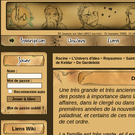
50 Joueurs sur Ideo (4612 inscrits) : 31 humains 2396), 14 el
Racine
>
L'Univers d'Ideo
>
Royaumes
>
Sain
de Keldar
>
De Gardebois
Nom :
D
Mot de passe :
Une très grande et très ancien
Reconnexion auto
des postes à importance dans la
affaires, dans le clergé ou dan
Mot de passe oublié ?
premières années de la nouvelle
paladinat, et certains de ces 
de cet ordre.
Liens Wiki
La famille est très vaste, et il 