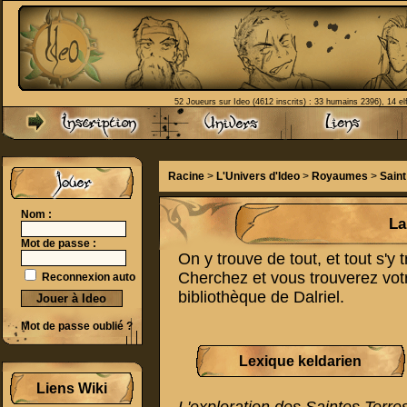
52 Joueurs sur Ideo (4612 inscrits) : 33 humains 2396), 14 el
Racine
>
L'Univers d'Ideo
>
Royaumes
>
Sain
Nom :
La
Mot de passe :
On y trouve de tout, et tout s'y 
Cherchez et vous trouverez votr
Reconnexion auto
bibliothèque de Dalriel.
Mot de passe oublié ?
Lexique keldarien
Liens Wiki