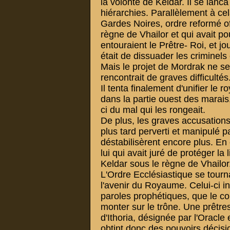
la volonté de Keldar. Il se lanc
hiérarchies. Parallèlement à ce
Gardes Noires, ordre reformé o
règne de Vhailor et qui avait po
entouraient le Prêtre- Roi, et jo
était de dissuader les criminels
Mais le projet de Mordrak ne se 
rencontrait de graves difficultés.
Il tenta finalement d'unifier le 
dans la partie ouest des marais
ci du mal qui les rongeait.
De plus, les graves accusations 
plus tard perverti et manipulé 
déstabilisèrent encore plus. En 
lui qui avait juré de protéger la 
Keldar sous le règne de Vhailor
L'Ordre Ecclésiastique se tourna
l'avenir du Royaume. Celui-ci 
paroles prophétiques, que le co
monter sur le trône. Une prêtress
d'Ithoria, désignée par l'Oracl
obtint donc des pouvoirs décisi