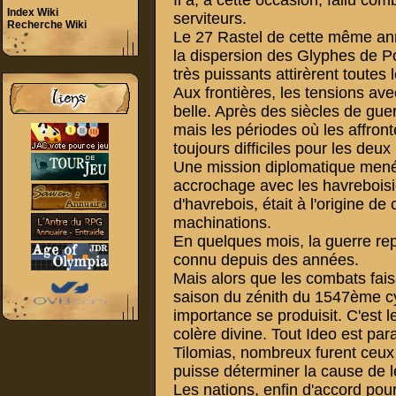
Il a, à cette occasion, fallu 
Index Wiki
serviteurs.
Recherche Wiki
Le 27 Rastel de cette même ann
la dispersion des Glyphes de P
très puissants attirèrent toutes l
Aux frontières, les tensions av
belle. Après des siècles de guer
mais les périodes où les affront
toujours difficiles pour les deux
Une mission diplomatique mené
accrochage avec les havreboisi
d'havrebois, était à l'origine de 
machinations.
En quelques mois, la guerre repr
connu depuis des années.
Mais alors que les combats faisa
saison du zénith du 1547ème c
importance se produisit. C'est 
colère divine. Tout Ideo est par
Tilomias, nombreux furent ceux
puisse déterminer la cause de l
Les nations, enfin d'accord po