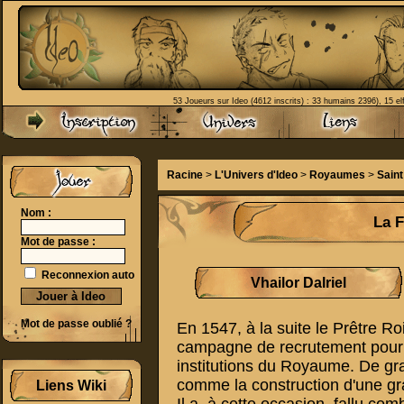
53 Joueurs sur Ideo (4612 inscrits) : 33 humains 2396), 15 el
Racine
>
L'Univers d'Ideo
>
Royaumes
>
Sain
Nom :
La 
Mot de passe :
Reconnexion auto
Vhailor Dalriel
Mot de passe oublié ?
En 1547, à la suite le Prêtre R
campagne de recrutement pour l
institutions du Royaume. De gr
comme la construction d'une gra
Liens Wiki