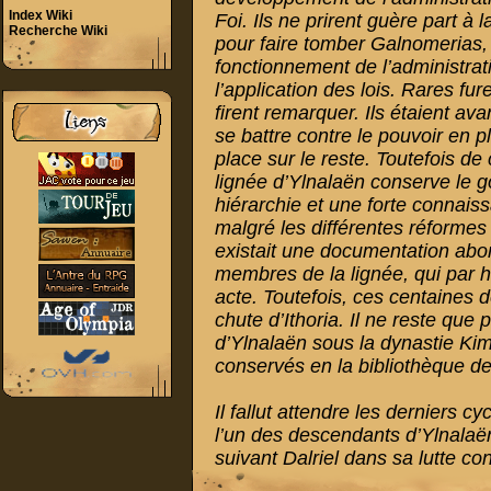
Index Wiki
Foi. Ils ne prirent guère part à 
Recherche Wiki
pour faire tomber Galnomerias
fonctionnement de l’administrati
l’application des lois. Rares fu
firent remarquer. Ils étaient av
se battre contre le pouvoir en p
place sur le reste. Toutefois d
lignée d’Ylnalaën conserve le goû
hiérarchie et une forte connai
malgré les différentes réformes 
existait une documentation abon
membres de la lignée, qui par h
acte. Toutefois, ces centaines 
chute d’Ithoria. Il ne reste que 
d’Ylnalaën sous la dynastie Kima
conservés en la bibliothèque de 
Il fallut attendre les derniers c
l’un des descendants d’Ylnalaën
suivant Dalriel dans sa lutte cont