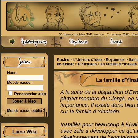
50 Joueurs sur Ideo (4612 inscrits) : 31 humains 2396), 14 el
Racine
>
L'Univers d'Ideo
>
Royaumes
>
Sain
de Keldar
>
D'Ylnalaën
>
La famille d'Ylnalaen
Nom :
La famille d'Ylna
Mot de passe :
A la suite de la disparition d’E
Reconnexion auto
plupart membre du Clergé, en ta
importance. Il existe donc bien
Mot de passe oublié ?
sur la famille d’Ylnalaën.
Installés pour beaucoup à Kival
avec zèle à développer ce qu’ava
Liens Wiki
développement de l’administrati