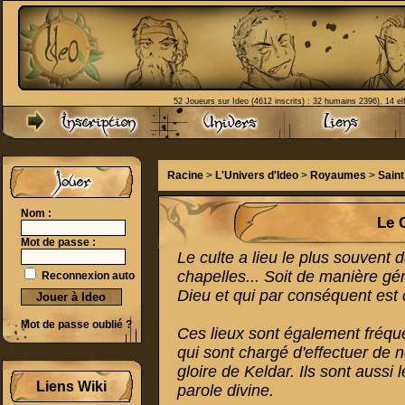
52 Joueurs sur Ideo (4612 inscrits) : 32 humains 2396), 14 el
Racine
>
L'Univers d'Ideo
>
Royaumes
>
Sain
Nom :
Le 
Mot de passe :
Le culte a lieu le plus souvent 
chapelles... Soit de manière gén
Reconnexion auto
Dieu et qui par conséquent est
Mot de passe oublié ?
Ces lieux sont également fréquen
qui sont chargé d'effectuer de 
gloire de Keldar. Ils sont aussi
Liens Wiki
parole divine.