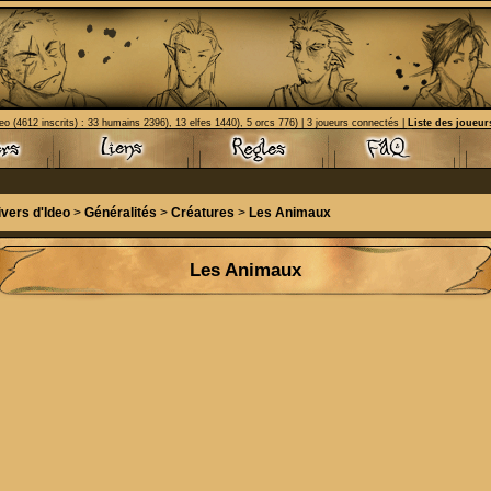
eo (4612 inscrits) : 33 humains 2396), 13 elfes 1440), 5 orcs 776) | 3 joueurs connectés |
Liste des joueur
ivers d'Ideo
>
Généralités
>
Créatures
>
Les Animaux
Les Animaux