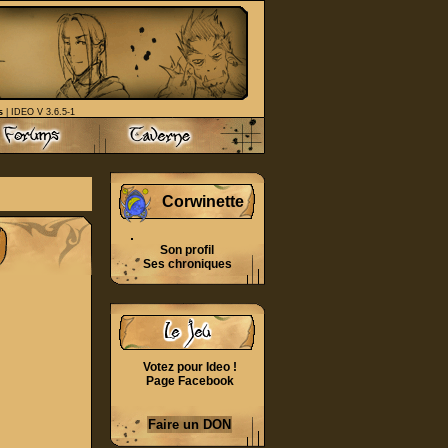
s
| IDEO V 3.6.5-1
Corwinette
Son profil
Ses chroniques
Votez pour Ideo !
Page Facebook