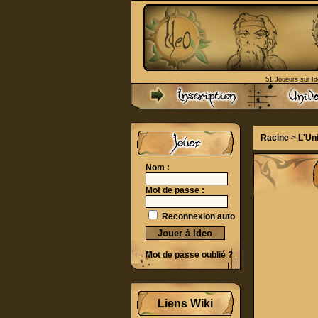
51 Joueurs sur Id
Racine
>
L'Un
Nom :
Mot de passe :
Reconnexion auto
Mot de passe oublié ?
Liens Wiki