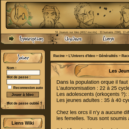
51 Joueurs sur Ideo (4612 inscrits) : 33 humains 2396), 13 el
Racine
>
L'Univers d'Ideo
>
Généralités
>
Race
Nom :
Les Jeun
Mot de passe :
Dans la population orque il faut 
L’autonomisation : 22 à 25 cycl
Reconnexion auto
Les adolescents (orkoçents ?): 
Les jeunes adultes : 35 à 40 cy
Mot de passe oublié ?
Chez les orcs il n’y a aucune di
les femelles. Tous sont soumis
Liens Wiki