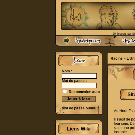
50 Joueurs sur Id
Racine
>
L'Un
Nom :
Mot de passe :
Reconnexion auto
Sit
Mot de passe oublié ?
Au Nord Est d
Il s'agit de 
leur sein. De
stationne pr
Liens Wiki
instable.