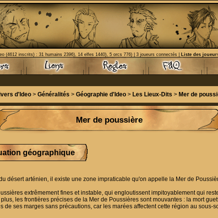
eo (4612 inscrits) : 31 humains 2396), 14 elfes 1440), 5 orcs 776) | 3 joueurs connectés |
Liste des joueur
ivers d'Ideo
>
Généralités
>
Géographie d'Ideo
>
Les Lieux-Dits
>
Mer de poussi
Mer de poussière
uation géographique
u désert arténien, il existe une zone impraticable qu'on appelle la Mer de Poussiè
poussières extrêmement fines et instable, qui engloutissent impitoyablement qui rest
 plus, les frontières précises de la Mer de Poussières sont mouvantes : la mort gue
ès de ses marges sans précautions, car les marées affectent cette région au sous-so