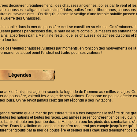
arées découvrent régulièrement... des chausses anciennes, polies par le vent et les
 de chausses : caligae militaires impériales, bottes ferrées ithoriennes, chaussons 
res ou savates orcs... On dit qu'elles sont le vestige d'une terrible bataille pass
 la Guerre des Chausses.
er immobile dans la mer de poussière c'est se constituer sa victime. On s'enfoncerai
lerait jambes par-dessous tête, le haut de leurs corps plus massifs les entrainant 
ainsi absorbées par la Mer, il ne reste... que les chausses, détachées du corps et t
à leur tour !
de ces vieilles chausses, visibles par moments, en fonction des mouvements de la
ermanence à quel point l'endroit est traître pour ses visiteurs !
Légendes
eur aux enfants pas sage, on raconte la légende de l'homme aux milles visages. C
er de poussière, volerait les visage de ses victimes. Personne ne peut le décrire c
es jours. On ne revoit jamais ceux qui ont répondu a ses invitations.
ende raconte que la mer de poussière fut il y a très longtemps le théâtre d'une gra
toutes les nations et toutes les races. Les armées se rencontrèrent en ce lieu qui n
se battirent toute une journée durant. Mais peu a peu les pieds des combattants s'
ière. Dans l'excitation du combat ils ne s'en rendirent pas compte jusqu'à ce qu'il fu
 furent engloutis par la mer de poussière et seules leurs chausses témoignent de ce