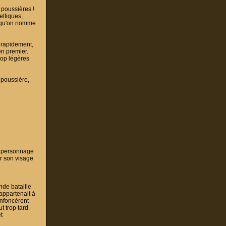
 poussières !
elfiques,
ée qu'on nomme
t rapidement,
en premier.
rop légères
 poussière,
e personnage
ar son visage
nde bataille
'appartenait à
enfoncèrent
t trop tard.
t