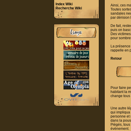
Index Wiki
Ainsi, ces m
Recherche Wiki
Toutes sortes
sandales neut
par dérision
De fait, rest
puis on bascu
Des victimes 
pour sombrer 
La présence 
rappelle en p
Retour
Pour faire p
habitant la m
change tous l
Une autre lég
qui impliqua 
personne et 
dans la pouss
Piègés, tous
évènement.