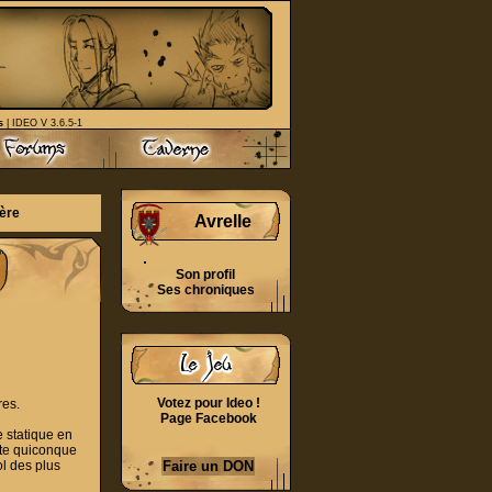
s
| IDEO V 3.6.5-1
ère
Avrelle
Son profil
Ses chroniques
Votez pour Ideo !
res.
Page Facebook
e statique en
tte quiconque
l des plus