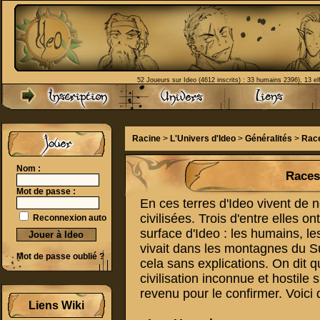
52 Joueurs sur Ideo (4612 inscrits) : 33 humains 2396), 13 el
Racine
>
L'Univers d'Ideo
>
Généralités
>
Race
Nom :
Races 
Mot de passe :
En ces terres d'Ideo vivent de
civilisées. Trois d'entre elles on
Reconnexion auto
surface d'Ideo : les humains, les 
vivait dans les montagnes du Sud
Mot de passe oublié ?
cela sans explications. On dit q
civilisation inconnue et hostile
revenu pour le confirmer. Voici 
Liens Wiki