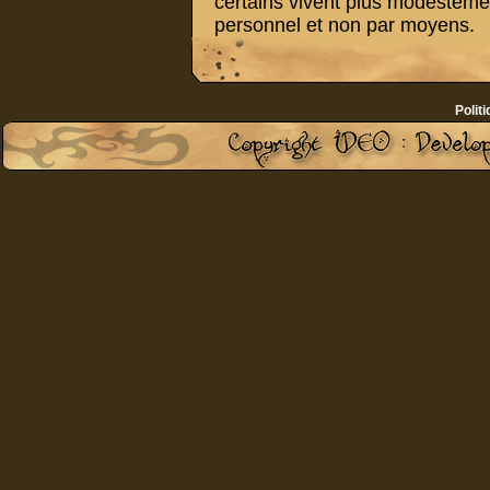
certains vivent plus modestemen
personnel et non par moyens.
Politi