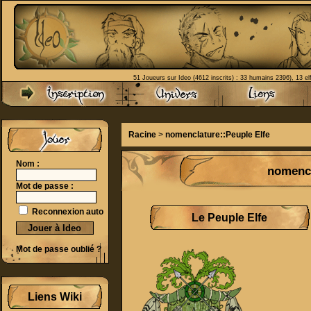
51 Joueurs sur Ideo (4612 inscrits) : 33 humains 2396), 13 el
Racine
>
nomenclature::Peuple Elfe
Nom :
nomencl
Mot de passe :
Reconnexion auto
Le Peuple Elfe
Mot de passe oublié ?
Liens Wiki