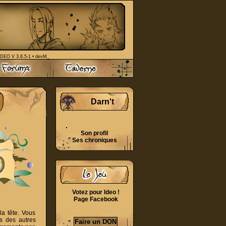
IDEO V 3.6.5-1 • devM_
Darn't
Son profil
Ses chroniques
Votez pour Ideo !
Page Facebook
la tête. Vous
es des autres