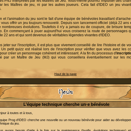
es PNJ interprétés par les Maîtres de Jeu. Vous-même pourrez impulser des ch
ar les Maîtres de jeu, ni par les autres joueurs. Cela fait d'IDEO un jeu vivant
.
 et l'animation du jeu sont le fait d'une équipe de bénévoles travaillant d'arrach
vous offrir un jeu toujours renouvelé. Depuis son lancement officiel (déjà 22 ans e
e nombreuses évolutions. Toutefois il n'y a jamais eu de coupure, de brisure tem
o. En commençant à jouer aujourd'hui vous croiserez la route de personnages q
de 22 ans et qui sont devenus de véritables légendes vivantes d'IDEO.
 jeter sur l'inscription, il est plus que vivement conseillé de lire l'histoire et de 
. Un petit quizz est réalisé lors de l'inscription pour vérifier que vous avez les 
pour créer un personnage cohérent et intéressant. A la fin du processus d'
inscripti
é par un Maître de Jeu (MJ) qui vous conseillera éventuellement sur les mod
Haut de la page
L’équipe technique cherche un·e bénévole
jour à toutes et à tous,
équipe Prog d'IDEO cherche une nouvelle ou un nouveau bénévole pour aider au développe
hnique du jeu.
us avons besoin d'aide à la fois sur la maintenance (bugfix, évolutions techniques) et