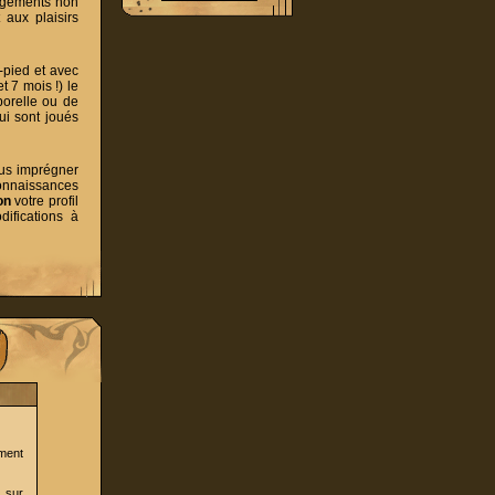
angements non
 aux plaisirs
e-pied et avec
t 7 mois !) le
porelle ou de
ui sont joués
vous imprégner
connaissances
on
votre profil
ifications à
ment
 sur