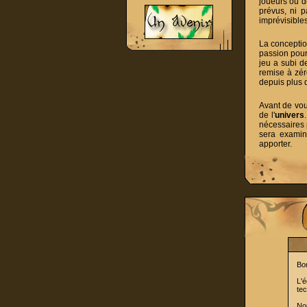
joueurs ou d
prévus, ni p
imprévisibles
La conception
passion pour 
jeu a subi d
remise à zér
depuis plus 
Avant de vous
de l'
univers
nécessaires 
sera examin
apporter.
Bon
L'
tec
No