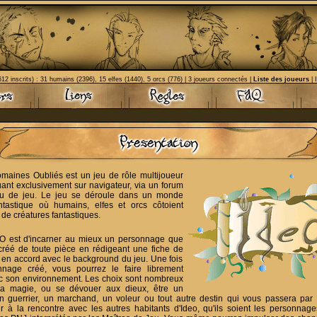
12 inscrits) : 31 humains (2396), 15 elfes (1440), 5 orcs (776) | 3 joueurs connectés |
Liste des joueurs
| 
omaines Oubliés est un jeu de rôle multijoueur
ouant exclusivement sur navigateur, via un forum
au de jeu. Le jeu se déroule dans un monde
ntastique où humains, elfes et orcs côtoient
 de créatures fantastiques.
EO est d'incarner au mieux un personnage que
réé de toute pièce en rédigeant une fiche de
en accord avec le background du jeu. Une fois
nnage créé, vous pourrez le faire librement
ec son environnement. Les choix sont nombreux
 la magie, ou se dévouer aux dieux, être un
un guerrier, un marchand, un voleur ou tout autre destin qui vous passera par 
ir à la rencontre avec les autres habitants d'Ideo, qu'ils soient les personnag