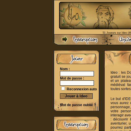
51 Joueurs sur Ideo (46
Nom :
Ideo : les D
gratuit se j
Mot de passe :
et un plate
médiéval fa
toutes sortes
Reconnexion auto
Le but d'ID
vous aurez c
Mot de passe oublié ?
personnage, 
votre perso
interagir av
: découvrir
aventurier, 
pourrez part