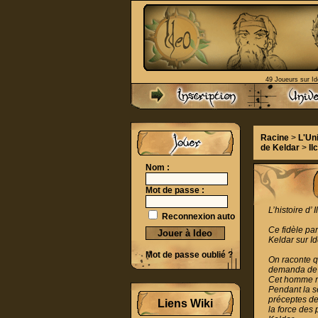
49 Joueurs sur Id
Racine
>
L'Un
de Keldar
>
Il
Nom :
Mot de passe :
L’histoire d’
Reconnexion auto
Ce fidèle par
Keldar sur Id
Mot de passe oublié ?
On raconte qu
demanda de c
Cet homme res
Pendant la se
préceptes de 
Liens Wiki
la force des 