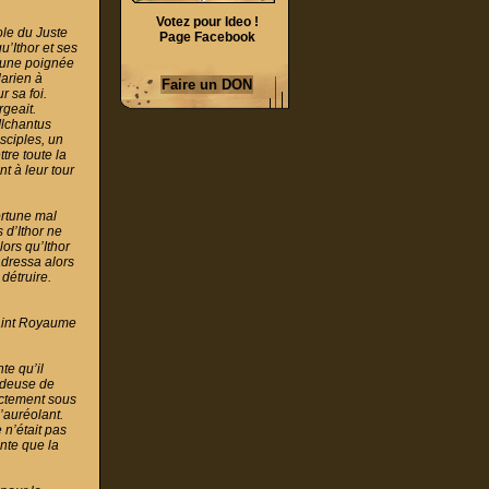
Votez pour Ideo !
ole du Juste
Page Facebook
’Ithor et ses
e une poignée
darien à
r sa foi.
rgeait.
Ilchantus
sciples, un
tre toute la
t à leur tour
ortune mal
 d’Ithor ne
lors qu’Ithor
adressa alors
détruire.
 Saint Royaume
te qu’il
endeuse de
rectement sous
’auréolant.
n’était pas
onte que la