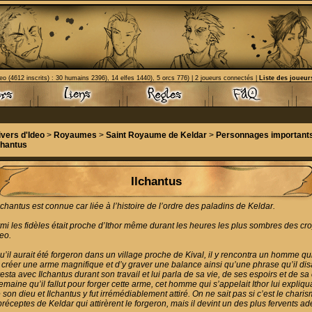
eo (4612 inscrits) : 30 humains 2396), 14 elfes 1440), 5 orcs 776) | 2 joueurs connectés |
Liste des joueur
ivers d'Ideo
>
Royaumes
>
Saint Royaume de Keldar
>
Personnages important
chantus
Ilchantus
 Ilchantus est connue car liée à l’histoire de l’ordre des paladins de Keldar.
mi les fidèles était proche d’Ithor même durant les heures les plus sombres des cr
eo.
’il aurait été forgeron dans un village proche de Kival, il y rencontra un homme qui
réer une arme magnifique et d’y graver une balance ainsi qu’une phrase qu’il disa
ta avec Ilchantus durant son travail et lui parla de sa vie, de ses espoirs et de sa
maine qu’il fallut pour forger cette arme, cet homme qui s’appelait Ithor lui expliqu
son dieu et Ilchantus y fut irrémédiablement attiré. On ne sait pas si c’est le charis
préceptes de Keldar qui attirèrent le forgeron, mais il devint un des plus fervents a