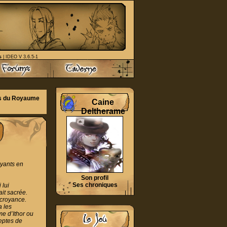
s
| IDEO V 3.6.5-1
s du Royaume
Caine
Deltherame
oyants en
Son profil
Ses chroniques
 lui
it sacrée.
 croyance.
a les
me d’Ithor ou
deptes de