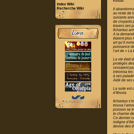
Keldar.
Index Wiki
Recherche Wiki
Il abandonna 
au reste de 
suivants ann
de croyants p
travers ses p
Ilchantus arr
A la demande 
étaient plus 
art qu’il nom
puissance de 
l’art de « L
La vie était
protégés des
cessaient pas
intronisa les
à ses paladin
Aidé de ses d
La suite est 
d’Ithoria.
Ilchantus s’i
trouva l’amou
poisson se tr
le charme de 
Ce dernier c
indigne d’êtr
devise des d’