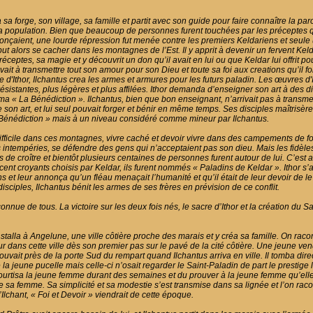
sa forge, son village, sa famille et partit avec son guide pour faire connaître la par
la population. Bien que beaucoup de personnes furent touchées par les préceptes qu
onçaient, une lourde répression fut menée contre les premiers Keldariens et seul
ut alors se cacher dans les montagnes de l’Est. Il y apprit à devenir un fervent Kel
réceptes, sa magie et y découvrit un don qu’il avait en lui ou que Keldar lui offrit pou
ivait à transmettre tout son amour pour son Dieu et toute sa foi aux creations qu’il fo
d'Ithor, Ilchantus crea les armes et armures pour les futurs paladin. Les œuvres d'
résistantes, plus légères et plus affilées. Ithor demanda d’enseigner son art à des di
ma « La Bénédiction ». Ilchantus, bien que bon enseignant, n’arrivait pas à transmet
son art, et lui seul pouvait forger et bénir en même temps. Ses disciples maîtrisèren
a Bénédiction » mais à un niveau considéré comme mineur par Ilchantus.
 difficile dans ces montagnes, vivre caché et devoir vivre dans des campements de f
 intempéries, se défendre des gens qui n’acceptaient pas son dieu. Mais les fidèles
 de croître et bientôt plusieurs centaines de personnes furent autour de lui. C’est a
 cent croyants choisis par Keldar, ils furent nommés « Paladins de Keldar ». Ithor s’
s et leur annonça qu’un fléau menaçait l’humanité et qu’il était de leur devoir de le 
isciples, Ilchantus bénit les armes de ses frères en prévision de ce conflit.
connue de tous. La victoire sur les deux fois nés, le sacre d’Ithor et la création du
nstalla à Angelune, une ville côtière proche des marais et y créa sa famille. On racon
r dans cette ville dès son premier pas sur le pavé de la cité côtière. Une jeune v
ouvait près de la porte Sud du rempart quand Ilchantus arriva en ville. Il tomba di
la jeune pucelle mais celle-ci n’osait regarder le Saint-Paladin de part le prestige l
ourtisa la jeune femme durant des semaines et du prouver à la jeune femme qu’elle 
e sa femme. Sa simplicité et sa modestie s’est transmise dans sa lignée et l’on rac
Ilchant, « Foi et Devoir » viendrait de cette époque.