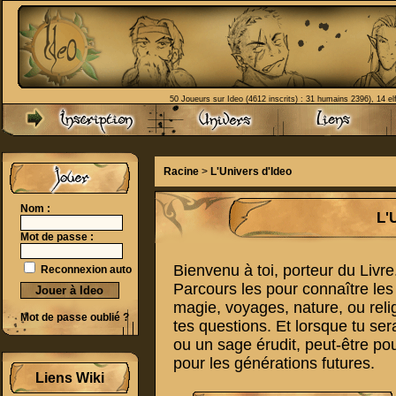
50 Joueurs sur Ideo (4612 inscrits) : 31 humains 2396), 14 el
Racine
>
L'Univers d'Ideo
Nom :
L'
Mot de passe :
Bienvenu à toi, porteur du Livre
Reconnexion auto
Parcours les pour connaître le
magie, voyages, nature, ou relig
Mot de passe oublié ?
tes questions. Et lorsque tu s
ou un sage érudit, peut-être po
pour les générations futures.
Liens Wiki