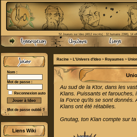
52 Joueurs sur Ideo (4612 inscrits) : 32 humains 2396), 14 el
Racine
>
L'Univers d'Ideo
>
Royaumes
>
Unio
Nom :
Unio
Mot de passe :
Au sud de la Ktor, dans les vas
Klans. Puissants et farouches, i
Reconnexion auto
la Force qu'ils se sont donnés. 
Klans ont été rétablies.
Mot de passe oublié ?
Gnutag, ton Klan compte sur ta 
Liens Wiki